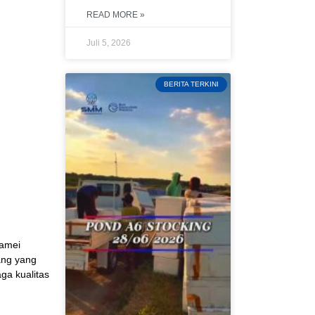
READ MORE »
Juli 5, 2026
BERITA TERKINI
namei
ang yang
ga kualitas